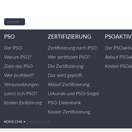
zurück
PSO
ZERTIFIZIERUNG
PSOAKTIV
Der PSO
Zertifizierung nach PSO
Der PSOakti
Warum PSO?
Wer zertifiziert PSO?
Ablauf PSOak
Ziele des PSO
Die Zertifizierung
Kosten PSOak
Wer profitiert?
Das wird geprüft
Voraussetzungen
Ablauf Zertifizierung
Lohnt sich PSO?
Urkunde und PSO-Siegel
Kosten Einführung
PSO-Datenbank
Kosten Zertifizierung
KON5 CMS •
info@kon5.net