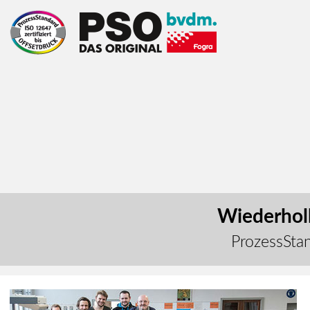
Wiederholb
ProzessStan