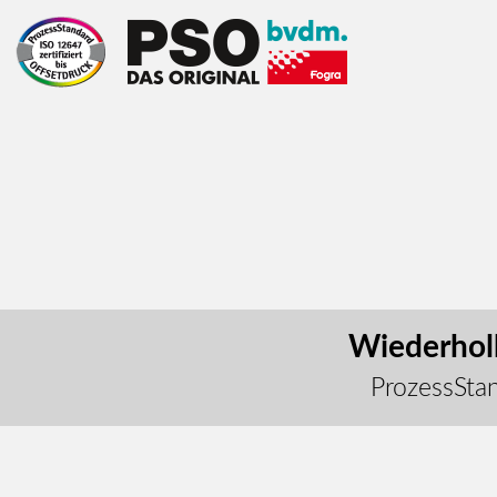
Wiederholb
ProzessStan