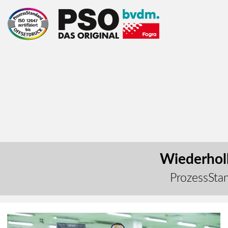
Wiederholb
ProzessStan