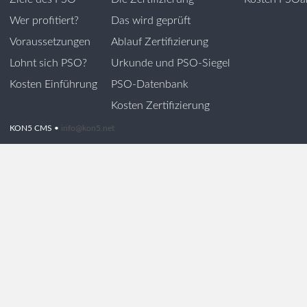
Wer profitiert?
Das wird geprüft
Voraussetzungen
Ablauf Zertifizierung
Lohnt sich PSO?
Urkunde und PSO-Siegel
Kosten Einführung
PSO-Datenbank
Kosten Zertifizierung
KON5 CMS •
info@kon5.net