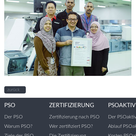
zurück
PSO
ZERTIFIZIERUNG
PSOAKTIV
Der PSO
Zertifizierung nach PSO
Der PSOakti
Warum PSO?
Wer zertifiziert PSO?
Ablauf PSOak
Ziele des PSO
Die Zertifizierung
Kosten PSOak