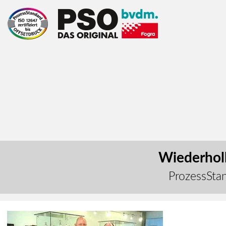
Wiederholb
ProzessStan