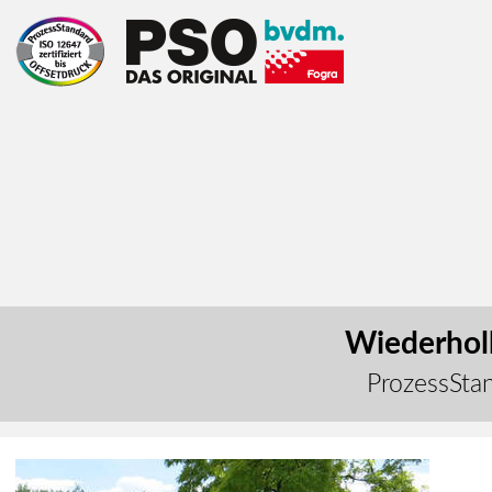
Wiederholb
ProzessStan