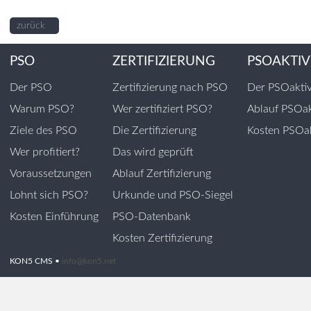
zurück
PSO
ZERTIFIZIERUNG
PSOAKTIV
Der PSO
Zertifizierung nach PSO
Der PSOakti
Warum PSO?
Wer zertifiziert PSO?
Ablauf PSOak
Ziele des PSO
Die Zertifizierung
Kosten PSOak
Wer profitiert?
Das wird geprüft
Voraussetzungen
Ablauf Zertifizierung
Lohnt sich PSO?
Urkunde und PSO-Siegel
Kosten Einführung
PSO-Datenbank
Kosten Zertifizierung
KON5 CMS •
info@kon5.net