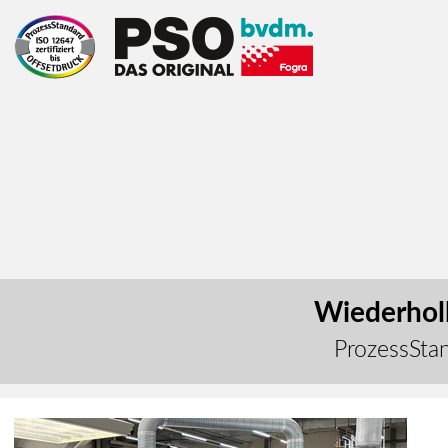
Wiederholb
ProzessStan