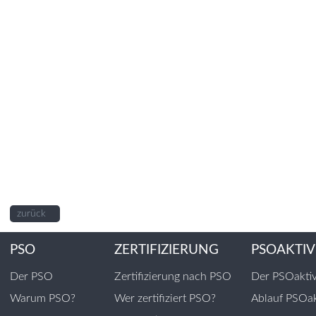
zurück
PSO
ZERTIFIZIERUNG
PSOAKTIV
Der PSO
Zertifizierung nach PSO
Der PSOakti
Warum PSO?
Wer zertifiziert PSO?
Ablauf PSOak