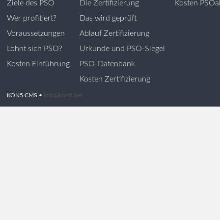
Ziele des PSO
Die Zertifizierung
Kosten PSOak
Wer profitiert?
Das wird geprüft
Voraussetzungen
Ablauf Zertifizierung
Lohnt sich PSO?
Urkunde und PSO-Siegel
Kosten Einführung
PSO-Datenbank
Kosten Zertifizierung
KON5 CMS •
info@kon5.net