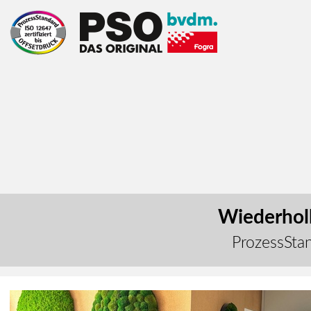
Wiederholb
ProzessStan