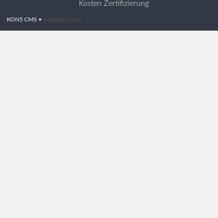
Kosten Zertifizierung
KON5 CMS •
info@kon5.net