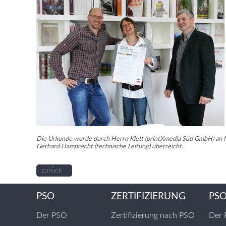
Die Urkunde wurde durch Herrn Klett (printXmedia Süd GmbH) an M
Gerhard Hamprecht (technische Leitung) überreicht.
zurück
PSO
ZERTIFIZIERUNG
PS
Der PSO
Zertifizierung nach PSO
Der 