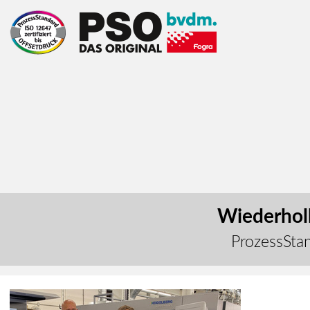
Wiederholb
ProzessStan