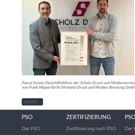
Pascal Scholz (Geschäftsführer der Scholz-Druck und Medienservic
von Frank Wipperfürth (Verband Druck und Medien Beratung GmbH)
zurück
PSO
ZERTIFIZIERUNG
PS
Der PSO
Zertifizierung nach PSO
Der 