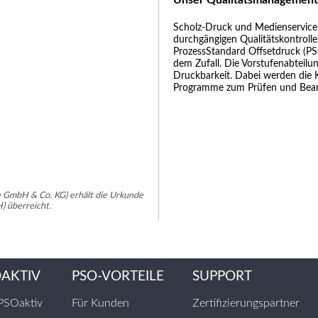
Scholz-Druck und Medienservice 
durch­gängigen Qualitätskontroll
Prozess­Standard Offsetdruck (PS
dem Zufall. Die Vorstufenabteilun
Druckbarkeit. Dabei werden die 
Programme zum Prüfen und Bear
e GmbH & Co. KG) erhält die Urkunde
 überreicht.
OAKTIV
PSO-VORTEILE
SUPPORT
PSOaktiv
Für Kunden
Zertifizierungspartner