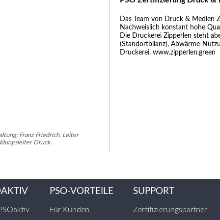
Das Team von Druck & Medien Zip
Nachweislich konstant hohe Quali
Die Druckerei Zipperlen steht ab
(Standortbilanz), Abwärme-Nutzu
Druckerei. www.zipperlen.green
ltung; Franz Friedrich, Leiter
ldungsleiter Druck.
OAKTIV
PSO-VORTEILE
SUPPORT
PSOaktiv
Für Kunden
Zertifizierungspartner