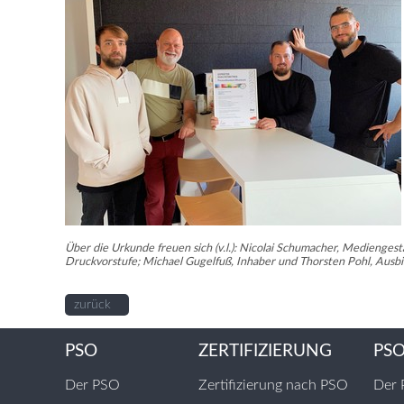
Über die Urkunde freuen sich (v.l.): Nicolai Schumacher, Mediengesta
Druckvorstufe; Michael Gugelfuß, Inhaber und Thorsten Pohl, Ausbi
zurück
PSO
ZERTIFIZIERUNG
PS
Der PSO
Zertifizierung nach PSO
Der 