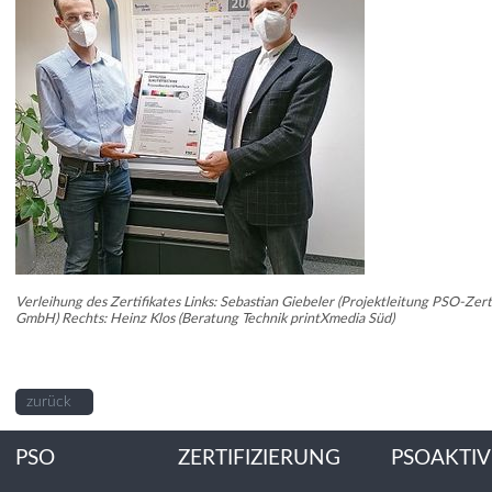
Verleihung des Zertifikates Links: Sebastian Giebeler (Projektleitung PSO-Zer
GmbH) Rechts: Heinz Klos (Beratung Technik printXmedia Süd)
zurück
PSO
ZERTIFIZIERUNG
PSOAKTIV