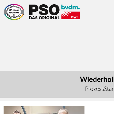
Wiederholb
ProzessStan