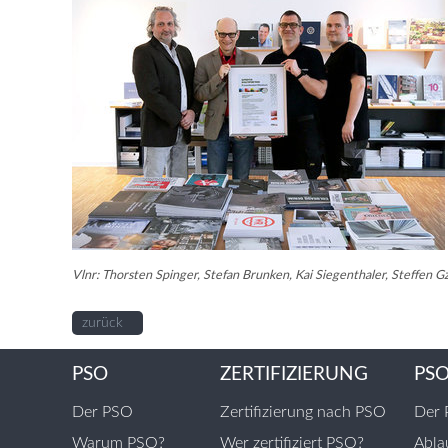
Vlnr: Thorsten Spinger, Stefan Brunken, Kai Siegenthaler, Steffen Gz
zurück
PSO
ZERTIFIZIERUNG
PS
Der PSO
Zertifizierung nach PSO
Der 
Warum PSO?
Wer zertifiziert PSO?
Abla