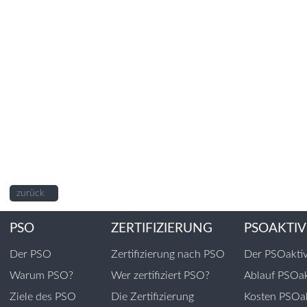
zurück
PSO
ZERTIFIZIERUNG
PSOAKTIV
Der PSO
Zertifizierung nach PSO
Der PSOakti
Warum PSO?
Wer zertifiziert PSO?
Ablauf PSOak
Ziele des PSO
Die Zertifizierung
Kosten PSOak