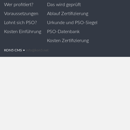
Wer profitiert?
Das wird geprüft
Voraussetzungen
Ablauf Zertifizierung
Lohnt sich PSO?
Urkunde und PSO-Siegel
Kosten Einführung
PSO-Datenbank
Kosten Zertifizierung
KON5 CMS •
info@kon5.net