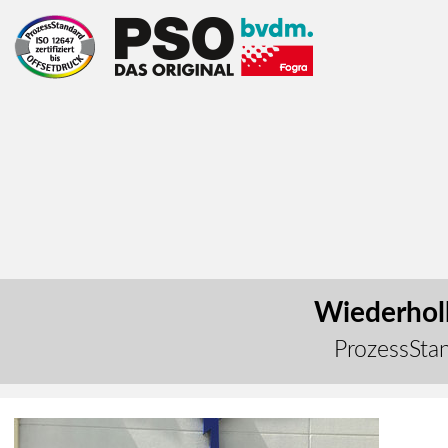
Wiederholb
ProzessStan